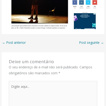
←
Post anterior
Post seguinte
→
Deixe um comentário
O seu endereço de e-mail não será publicado.
Campos
obrigatórios são marcados com
*
Digite
aqui...