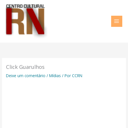
Ir
para
o
conteúdo
Click Guarulhos
Deixe um comentário
/
Mídias
/ Por
CCRN