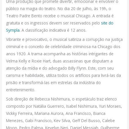
Uma produção que promete divertir, emocionar e envolver o
público na magia do teatro. No dia 20 de julho, às 19h, o
Teatro Padre Bento recebe o musical Chicago. A entrada é
gratuita e os ingressos devem ser reservados pelo
site do
Sympla
. A classificação indicativa é 12 anos.
Vibrante e provocativo, o musical satiriza a corrupção na justiça
criminal e o conceito de celebridade criminosa na Chicago dos
anos 1920. A trama acompanha as histórias intrigantes de
Velma Kelly e Roxie Hart, duas assassinas que disputam a
atenção da mídia e do advogado Billy Flynn. Este, com seu
carisma e habilidade, utiliza todos os artifícios para livrá-las da
prisão e transformá-las em estrelas da indústria do
entretenimento.
Sob direção de Rebecca Nishimura, o espetáculo traz elenco
composto por Natália Guerrero, Isabel Nishimura, Yuri Moraes,
Vickky Ferreira, Mariana Aurora, Ana Francisco, Bianca
Menezes, Gabi Francisco, Kev Silva, Geff Del Busso, Calebe
Moon, Pedro Palma, Kevelyn Neri, Daniel Messiah, Guilherme